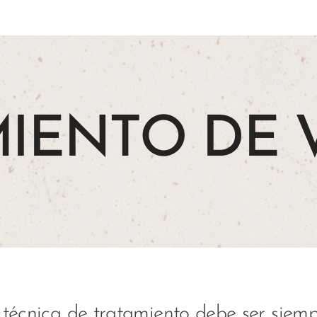
MIENTO
DE 
 técnica de tratamiento debe ser siem