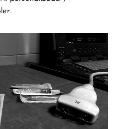
ler
.