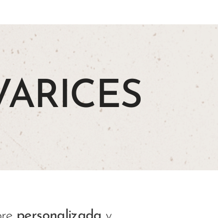
VARICES
pre
personalizada
y