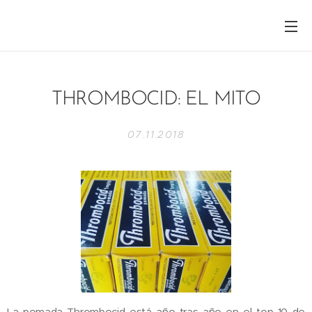
THROMBOCID: EL MITO
07.11.2018
La pomada Thrombocid está año tras año en el top 10 de