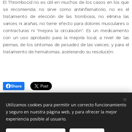
El Thrombocid no es útil en muchos de los casos en los que
se recomienda; no sirve como antiinflamatorio, no es el
tratamiento de elección de las trombosis, no elimina las
varices ni arañas, no tiene efecto para dolores musculares o
contracturas ni "mejora la circulación". Es un medicamento
con un uso aprobado para la mejoría local, a nivel de las
piernas, de los síntomas de pesadez de las varices; y para el
tratamiento de hematomas, acelerando su resolución.
Share
Utilizamos cookies para permitir un correcto funcionamiento
y seguro en nuestra página web, y para ofrecer la mejor
experiencia posible al usuario.
© 2018 Dra. Ana Belén Ortigosa Mateo. Angiología y Cirugía
Vascular.