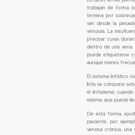
trabajan de forma op
termina por sobrecarg
van desde la pesade
venosas. La insufici
precisar curas duran
dentro de una vena. C
puede etiquetarse c
aunque menos frecuent
El sistema linfático 
linfa se compone sobr
el linfedema; cuando 
edema, que puede lleg
De esta forma, ayuda
paciente, por ejemp
venosa crónica, una 