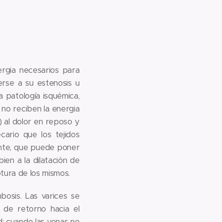
ergia necesarios para
se a su estenosis u
a patología isquémica,
 no reciben la energia
) al dolor en reposo y
ario que los tejidos
tante, que puede poner
en a la dilatación de
otura de los mismos.
bosis. Las varices se
e de retorno hacia el
d; cuando las venas no