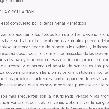
gor científico.
 LA CIRCULACIÓN
o está compuesto por arterias, venas y linfáticos.
rgan de aportar a los tejidos los nutrientes, oxigeno y en
ealizar su trabajo. Los
problemas arteriales
pueden deber
onlleva un menor aporte de sangre a los tejidos, y la llamad
avedad desde dolor al caminar (los musculos de las piernas
zar su trabajo y funcionar en esas condiciones produce dolor
 de úlceras y gangrena (el aporte de sangre es tan prec
 La isquemia crónica en las piernas es una patología impor
dad. Los problemas arteriales tambien pueden deberse tambi
ados aneurismas, que si es muy importante puede llevar a la r
osos
más frecuentes son la insuficiencia venosa y las trom
encia venosa superficial: las venas deben llevar la sangr
as eso supone trabajar en contra de la fuerza de la graveda