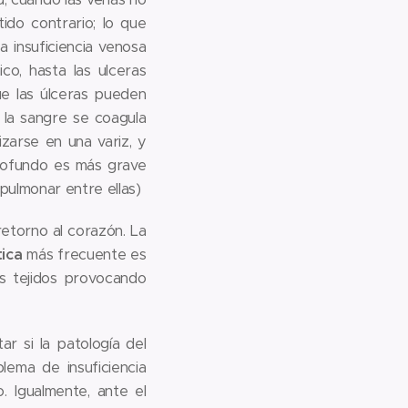
ido contrario; lo que
a insuficiencia venosa
o, hasta las ulceras
ue las úlceras pueden
 la sangre se coagula
izarse en una variz, y
rofundo es más grave
pulmonar entre ellas)
retorno al corazón. La
tica
más frecuente es
los tejidos provocando
r si la patología del
ema de insuficiencia
. Igualmente, ante el