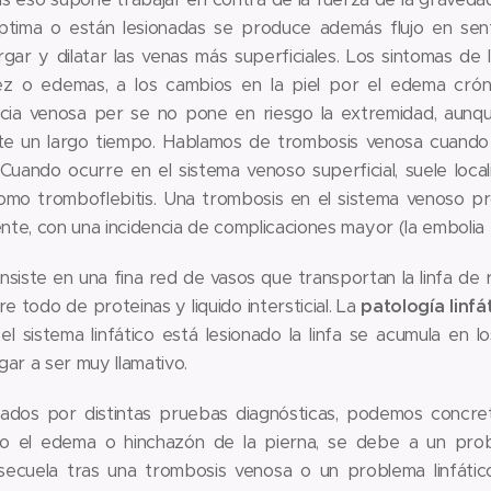
tima o están lesionadas se produce además flujo en sent
ar y dilatar las venas más superficiales. Los sintomas de l
z o edemas, a los cambios en la piel por el edema crónic
encia venosa per se no pone en riesgo la extremidad, aunq
te un largo tiempo. Hablamos de trombosis venosa cuando
uando ocurre en el sistema venoso superficial, suele local
omo tromboflebitis. Una trombosis en el sistema venoso p
e, con una incidencia de complicaciones mayor (la embolia 
consiste en una fina red de vasos que transportan la linfa de 
e todo de proteinas y liquido intersticial. La
patología linfá
el sistema linfático está lesionado la linfa se acumula en 
ar a ser muy llamativo.
dos por distintas pruebas diagnósticas, podemos concreta
lo el edema o hinchazón de la pierna, se debe a un probl
secuela tras una trombosis venosa o un problema linfático