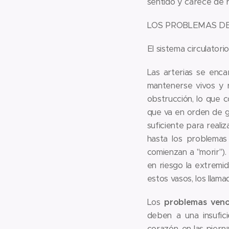
sentido y carece de ri
LOS PROBLEMAS DE
El sistema circulatori
Las arterias se enca
mantenerse vivos y r
obstrucción, lo que c
que va en orden de gr
suficiente para reali
hasta los problemas
comienzan a "morir").
en riesgo la extremi
estos vasos, los llam
Los
problemas ven
deben a una insufici
corazón, en las piern